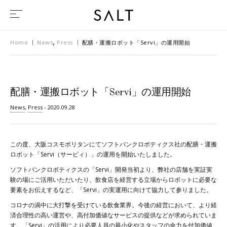
,
Home
News
Press
配膳・運搬ロボット「Servi」の運用開始
配膳・運搬ロボット「Servi」の運用開始
News
,
Press
- 2020.09.28
この度、大阪コスモポリタンにてソフトバンクロボティクス社の配膳・運搬
ロボット「Servi（サービィ）」の運用を開始いたしました。
ソフトバンクロボティクスの「Servi」開発当初より、弊社の店舗を実証実
験の場にご活用いただいたり、飲食店を経営する立場からロボットに必要な
要素をお伝えするなど、「Servi」の実運用に向けて協力して参りました。
コロナの渦中に大打撃を受けている飲食業界。今後の経営において、より経
済合理性の高い運営や、高付加価値なサービスの提供などが求められていま
す。「Servi」の活用により必要人員の最小化やスタッフの余力を付加価値